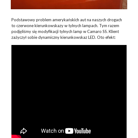
Podstawowy problem amerykańskich aut na naszych drogach
to czerwone kierunkowskazy w tylnych lampach. Tym razem
podjęliśmy się modyfikacji tylnych lamp w Camaro SS. Klient
zażyczył sobie dynamiczny kierunkowskaz LED. Oto efekt: