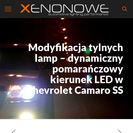
Modyfikacja tylnych
lamp – dynamiczny
pomarańczowy
kierunek LED w
Chevrolet Camaro SS