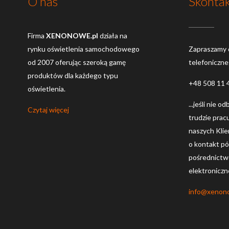
O nas
Skontak
Firma
XENONOWE.pl
działa na
rynku oświetlenia samochodowego
Zapraszamy 
od 2007 oferując szeroką gamę
telefoniczn
produktów dla każdego typu
+48 508 11 
oświetlenia.
...jeśli nie o
Czytaj więcej
trudzie prac
naszych Kli
o kontakt póź
pośrednictw
elektroniczn
info@xenon