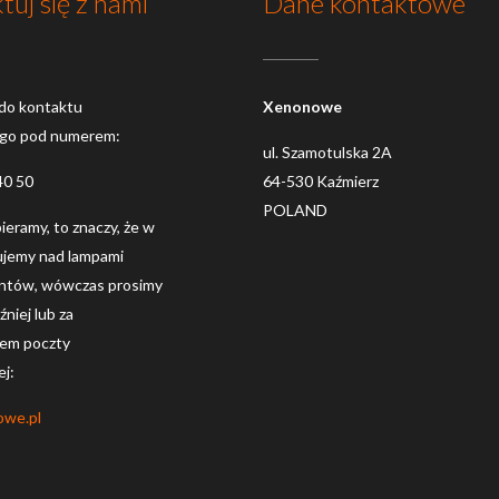
tuj się z nami
Dane kontaktowe
do kontaktu
Xenonowe
ego pod numerem:
ul. Szamotulska 2A
40 50
64-530 Kaźmierz
POLAND
dbieramy, to znaczy, że w
ujemy nad lampami
entów, wówczas prosimy
niej lub za
em poczty
ej:
owe.pl