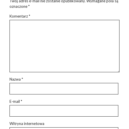
Twój adres e-mail nie zostanie opublikowany.
Wymagane pola są
oznaczone
*
Komentarz
*
Nazwa
*
E-mail
*
Witryna internetowa