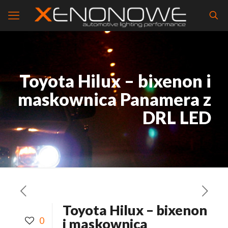
Toyota Hilux – bixenon i
maskownica Panamera z
DRL LED
Toyota Hilux – bixenon
0
i maskownica