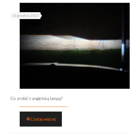
16 grudnia 2017
Co zrobić z angielską lampą?
Czytaj więcej