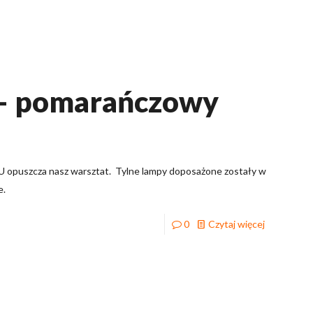
 – pomarańczowy
 opuszcza nasz warsztat. Tylne lampy doposażone zostały w
e.
0
Czytaj więcej