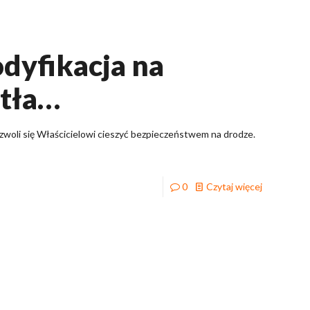
dyfikacja na
atła…
ozwoli się Właścicielowi cieszyć bezpieczeństwem na drodze.
0
Czytaj więcej