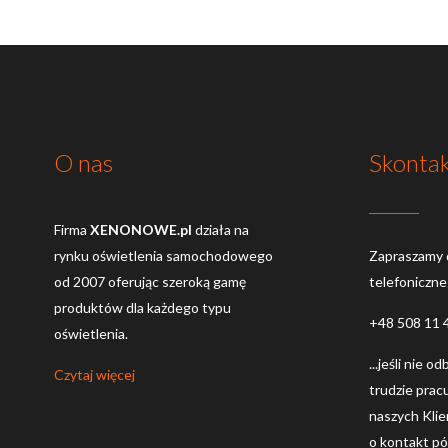
O nas
Skontak
Firma
XENONOWE.pl
działa na
rynku oświetlenia samochodowego
Zapraszamy 
od 2007 oferując szeroką gamę
telefoniczn
produktów dla każdego typu
+48 508 11 
oświetlenia.
...jeśli nie o
Czytaj więcej
trudzie prac
naszych Kli
o kontakt póź