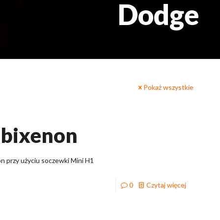
Dodge
Pokaż wszystkie
 bixenon
n przy użyciu soczewki Mini H1
0
Czytaj więcej