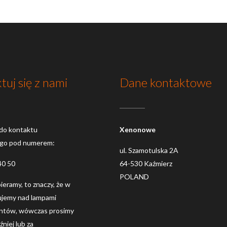
tuj się z nami
Dane kontaktowe
do kontaktu
Xenonowe
ego pod numerem:
ul. Szamotulska 2A
40 50
64-530 Kaźmierz
POLAND
dbieramy, to znaczy, że w
ujemy nad lampami
entów, wówczas prosimy
niej lub za