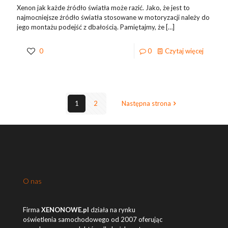
Xenon jak każde źródło światła może razić. Jako, że jest to
najmocniejsze źródło światła stosowane w motoryzacji należy do
jego montażu podejść z dbałością. Pamiętajmy, że
[…]
0
0
Czytaj więcej
1
2
Następna strona
O nas
Firma
XENONOWE.pl
działa na rynku
oświetlenia samochodowego od 2007 oferując