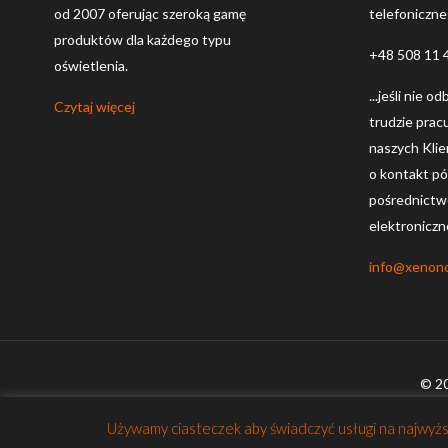
od 2007 oferując szeroką gamę
telefoniczn
produktów dla każdego typu
+48 508 11 
oświetlenia.
...jeśli nie o
Czytaj więcej
trudzie prac
naszych Kli
o kontakt póź
pośrednictw
elektroniczn
info@xenon
© 2
Używamy ciasteczek aby świadczyć usługi na najwyższ