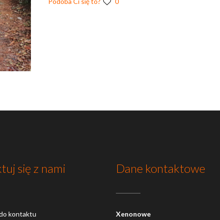
Podoba Ci się to?
0
tuj się z nami
Dane kontaktowe
do kontaktu
Xenonowe