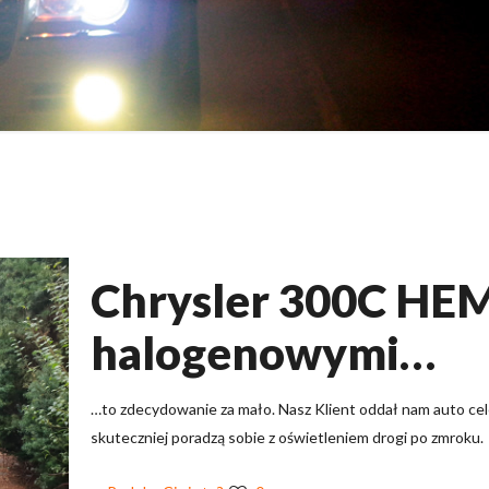
Chrysler 300C HEM
halogenowymi…
…to zdecydowanie za mało. Nasz Klient oddał nam auto c
skuteczniej poradzą sobie z oświetleniem drogi po zmroku.