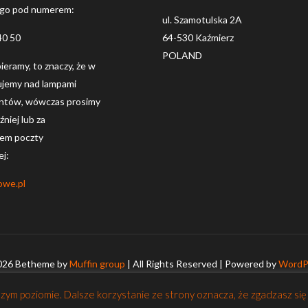
ego pod numerem:
ul. Szamotulska 2A
40 50
64-530 Kaźmierz
POLAND
dbieramy, to znaczy, że w
ujemy nad lampami
entów, wówczas prosimy
niej lub za
em poczty
ej:
owe.pl
026 Betheme by
Muffin group
| All Rights Reserved | Powered by
WordP
ym poziomie. Dalsze korzystanie ze strony oznacza, że zgadzasz się 