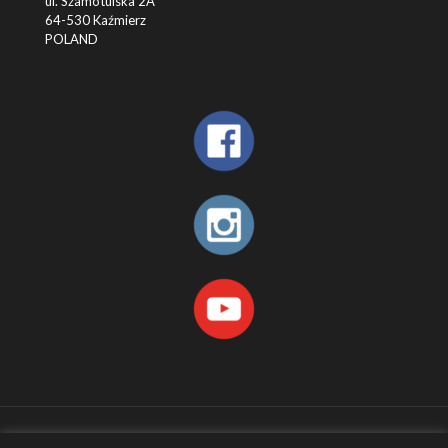
ul. Szamotulska 2A
64-530 Kaźmierz
POLAND
© 2026 Betheme by
Muffin group
| All Rights Reserved |