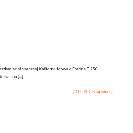
zkaniec słonecznej Kalifornii. Mowa o Fordzie F-250.
do Nas na
[…]
0
Czytaj więcej