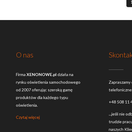
O nas
Skontak
Firma
XENONOWE.pl
działa na
rynku oświetlenia samochodowego
Zapraszamy 
od 2007 oferując szeroką gamę
telefoniczn
produktów dla każdego typu
+48 508 11 
oświetlenia.
...jeśli nie o
Czytaj więcej
trudzie prac
naszych Kli