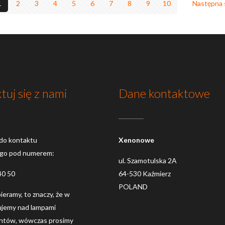
1
2
3
4
5
6
7
8
9
10
Następna 
tuj się z nami
Dane kontaktowe
do kontaktu
Xenonowe
ego pod numerem:
ul. Szamotulska 2A
40 50
64-530 Kaźmierz
POLAND
dbieramy, to znaczy, że w
ujemy nad lampami
entów, wówczas prosimy