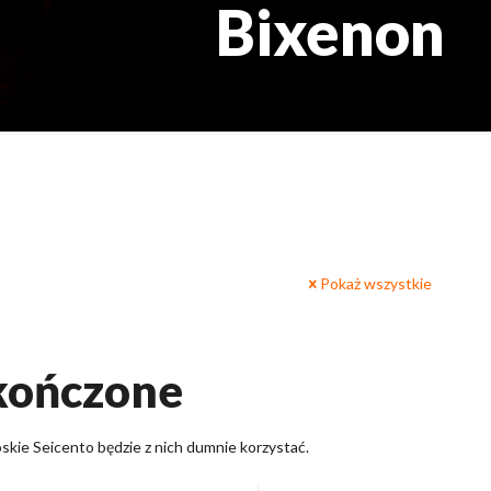
Bixenon
Pokaż wszystkie
skończone
skie Seicento będzie z nich dumnie korzystać.