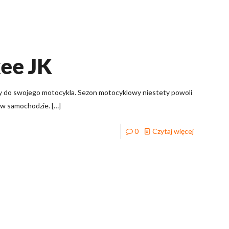
ee JK
mpy do swojego motocykla. Sezon motocyklowy niestety powoli
a w samochodzie.
[…]
0
Czytaj więcej